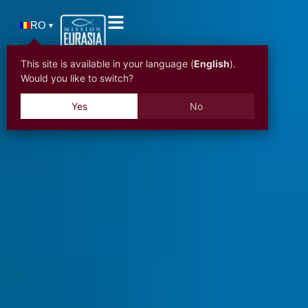
RO
▾
This site is available in your language (
English
).
Would you like to switch?
Yes
No